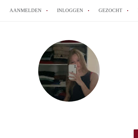
AANMELDEN
INLOGGEN
GEZOCHT
Ik wil als verhuurder hulp van
Werkt KamerLeuven met wachtl
Wat is borg en hoeveel borg m
Waar kan ik opletten tijdens e
Kan ik mijn eigen huurcontrac
Alle veelgestelde vragen