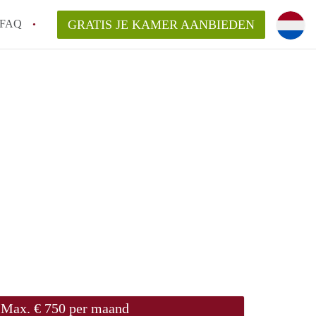
FAQ
GRATIS JE KAMER AANBIEDEN
 een makelaar in Leuven, kan dat?
ijsten?
ag een aanbieder vragen?
en bezichtiging van een Kot in Leuven?
t maken voor mijn kot in Leuven?
Max. € 750 per maand