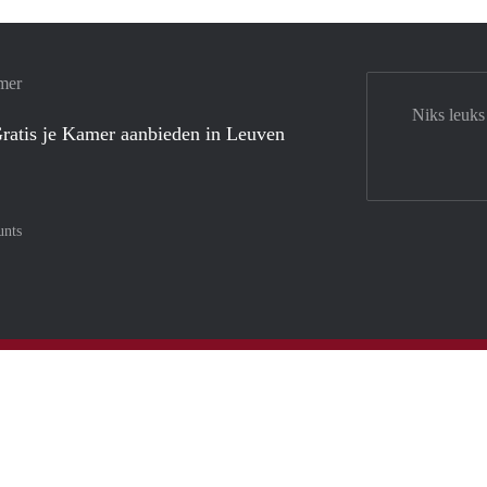
mer
Niks leuks
ratis je Kamer aanbieden in Leuven
unts
tercard
af met Meastro
nt gemakkelijk af met Visa