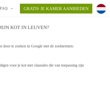
FAQ
GRATIS JE KAMER AANBIEDEN
 een makelaar in Leuven, kan dat?
IJN KOT IN LEUVEN?
ijsten?
ag een aanbieder vragen?
en door te zoeken in Google met de zoektermen:
en bezichtiging van een Kot in Leuven?
t maken voor mijn kot in Leuven?
igen voor je kot met clausules die van toepassing zijn