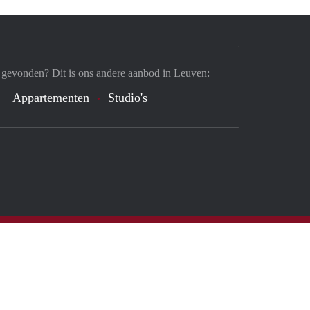
 gevonden? Dit is ons andere aanbod in Leuven:
Appartementen
Studio's