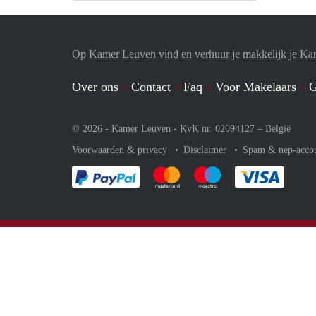
Op Kamer Leuven vind en verhuur je makkelijk je Ka
Over ons
Contact
Faq
Voor Makelaars
G
© 2026 - Kamer Leuven - KvK nr. 02094127 –
België
Voorwaarden & privacy
Disclaimer
Spam & nep-acco
Je rekent gemakkelijk af met Paypal
Je rekent gemakkelijk af met Mas
Je rekent gemakkelijk 
Je reke