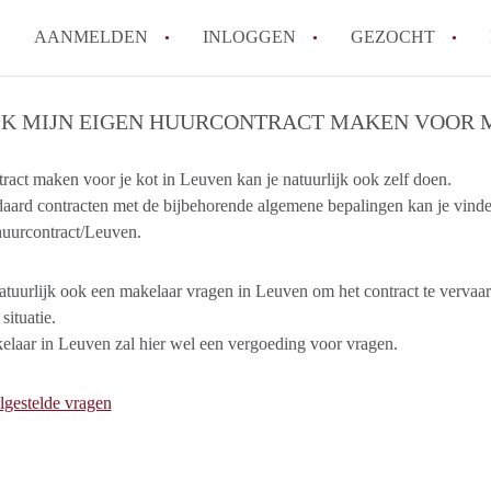
AANMELDEN
INLOGGEN
GEZOCHT
Ik wil als verhuurder hulp van
IK MIJN EIGEN HUURCONTRACT MAKEN VOOR M
Werkt KamerLeuven met wachtl
ract maken voor je kot in Leuven kan je natuurlijk ook zelf doen.
Wat is borg en hoeveel borg m
aard contracten met de bijbehorende algemene bepalingen kan je vind
Waar kan ik opletten tijdens e
huurcontract/Leuven.
Kan ik mijn eigen huurcontrac
Alle veelgestelde vragen
atuurlijk ook een makelaar vragen in Leuven om het contract te vervaard
situatie.
laar in Leuven zal hier wel een vergoeding voor vragen.
lgestelde vragen