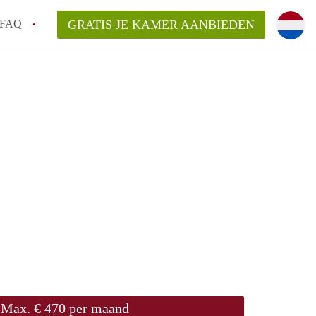
FAQ
GRATIS JE KAMER AANBIEDEN
 een makelaar in Leuven, kan dat?
ijsten?
ag een aanbieder vragen?
en bezichtiging van een Kot in Leuven?
t maken voor mijn kot in Leuven?
Max. € 470 per maand