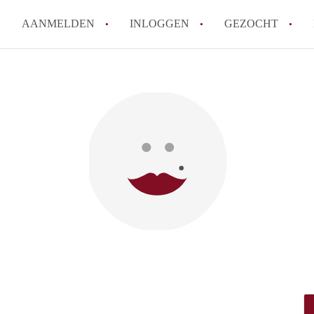
AANMELDEN
INLOGGEN
GEZOCHT
Ik wil als verhuurder hulp van
Werkt KamerLeuven met wachtl
Wat is borg en hoeveel borg m
Waar kan ik opletten tijdens e
Kan ik mijn eigen huurcontrac
Alle veelgestelde vragen