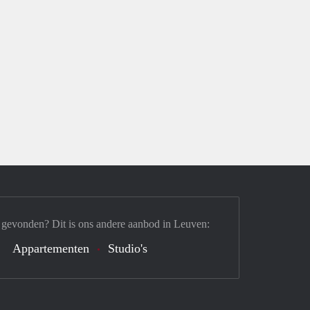
 gevonden? Dit is ons andere aanbod in Leuven:
Appartementen
Studio's