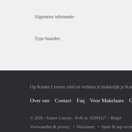
Algemene informatie:
Type huurder:
Op Kamer Leuven vind en verhuur je makkelijk je Ka
Over ons
Contact
Faq
Voor Makelaars
G
© 2026 - Kamer Leuven - KvK nr. 02094127 –
België
Voorwaarden & privacy
Disclaimer
Spam & nep-acco