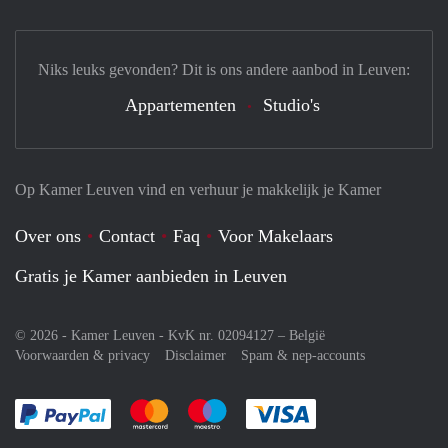
Niks leuks gevonden? Dit is ons andere aanbod in Leuven:
Appartementen
Studio's
Op Kamer Leuven vind en verhuur je makkelijk je Kamer
Over ons
Contact
Faq
Voor Makelaars
Gratis je Kamer aanbieden in Leuven
© 2026 - Kamer Leuven - KvK nr. 02094127 –
België
Voorwaarden & privacy
Disclaimer
Spam & nep-accounts
Je rekent gemakkelijk af met Paypal
Je rekent gemakkelijk af met Mastercard
Je rekent gemakkelijk af met Meastro
Je rekent gemakkelijk 