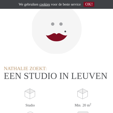
OK!
We gebruiken
cookies
voor de beste service
NATHALIE ZOEKT:
EEN STUDIO IN LEUVEN
2
Studio
Min. 20 m