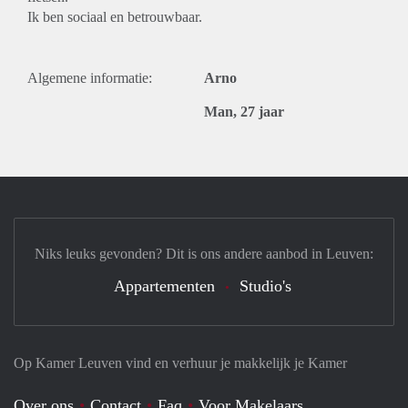
Ik ben sociaal en betrouwbaar.
Algemene informatie:
Arno
Man, 27 jaar
Niks leuks gevonden? Dit is ons andere aanbod in Leuven:
Appartementen
Studio's
Op Kamer Leuven vind en verhuur je makkelijk je Kamer
Over ons
Contact
Faq
Voor Makelaars