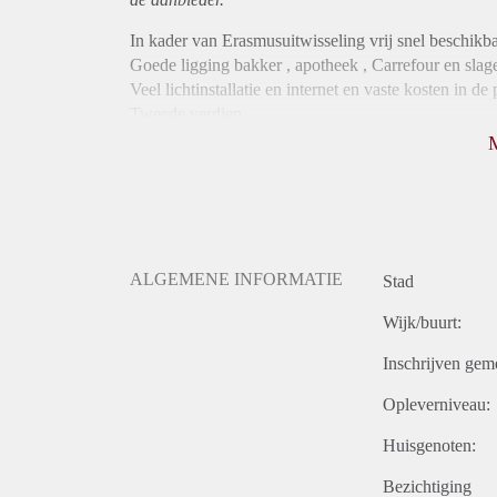
In kader van Erasmusuitwisseling vrij snel beschikba
Goede ligging bakker , apotheek , Carrefour en slag
Veel lichtinstallatie en internet en vaste kosten in de p
Tweede verdiep
ALGEMENE INFORMATIE
Stad
Wijk/buurt:
Inschrijven gem
Opleverniveau:
Huisgenoten:
Bezichtiging