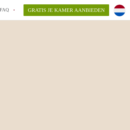
FAQ
GRATIS JE KAMER AANBIEDEN
 een makelaar in Leuven, kan dat?
ijsten?
ag een aanbieder vragen?
en bezichtiging van een Kot in Leuven?
t maken voor mijn kot in Leuven?