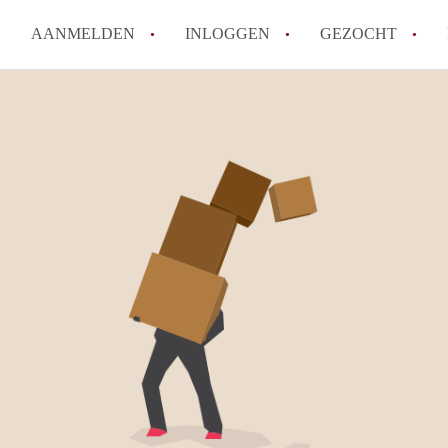
AANMELDEN
INLOGGEN
GEZOCHT
Ik wil als verhuurder hulp van
Werkt KamerLeuven met wachtl
Wat is borg en hoeveel borg m
Waar kan ik opletten tijdens e
Kan ik mijn eigen huurcontrac
Alle veelgestelde vragen