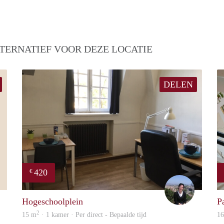
TERNATIEF VOOR DEZE LOCATIE
DELEN
420
€
Martine
Kathy
Hogeschoolplein
Pa
2
15 m
· 1 kamer · Per direct - Bepaalde tijd
1