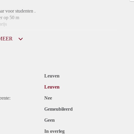
ar voor studenten .
er op 50 m
rijs
MEER
Leuven
Leuven
eente:
Nee
Gemeubileerd
Geen
In overleg