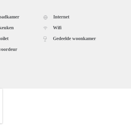
 badkamer
Internet
 keuken
Wifi
oilet
Gedeelde woonkamer
voordeur