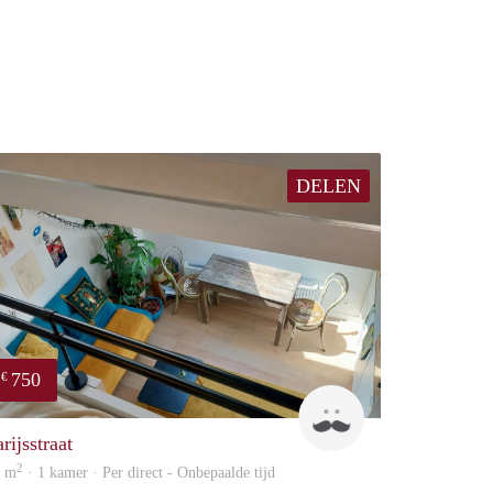
DELEN
750
€
Jan
rijsstraat
2
6 m
· 1 kamer · Per direct - Onbepaalde tijd