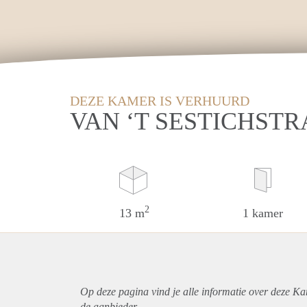
DEZE KAMER IS VERHUURD
VAN ‘T SESTICHSTR
2
13 m
1 kamer
Op deze pagina vind je alle informatie over deze K
de aanbieder.