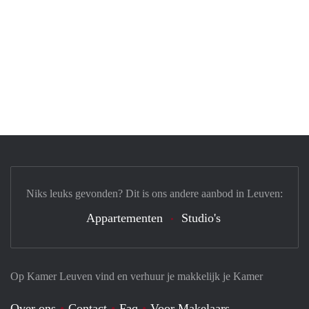
Niks leuks gevonden? Dit is ons andere aanbod in Leuven:
Appartementen
Studio's
Op Kamer Leuven vind en verhuur je makkelijk je Kamer
Over ons
Contact
Faq
Voor Makelaars