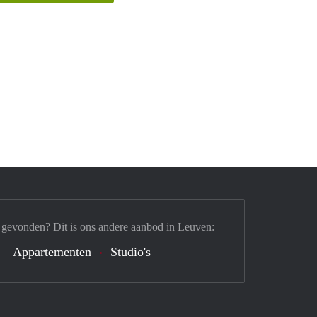
 gevonden? Dit is ons andere aanbod in Leuven:
Appartementen
Studio's