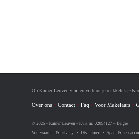
Op Kamer Leuven vind en verhuur je makkelijk je Ka
Over ons
Contact
Faq
Voor Makelaars
G
© 2026 - Kamer Leuven - KvK nr. 02094127 –
België
Voorwaarden & privacy
Disclaimer
Spam & nep-acco