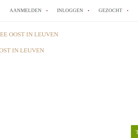
AANMELDEN
INLOGGEN
GEZOCHT
Ik wil als verhuurder hulp van
EE OOST IN LEUVEN
Werkt KamerLeuven met wachtl
OST IN LEUVEN
Wat is borg en hoeveel borg m
Waar kan ik opletten tijdens e
Kan ik mijn eigen huurcontrac
Alle veelgestelde vragen