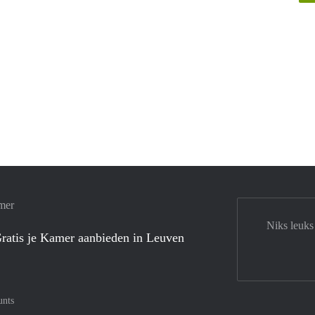
mer
Niks leuks
ratis je Kamer aanbieden in Leuven
unts