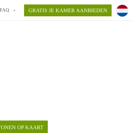
FAQ
GRATIS JE KAMER AANBIEDEN
 een makelaar in Leuven, kan dat?
ijsten?
ag een aanbieder vragen?
en bezichtiging van een Kot in Leuven?
t maken voor mijn kot in Leuven?
TONEN OP KAART