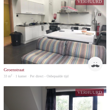
VERHUURD
Liev
Groenstraat
2
33 m
· 1 kamer · Per direct - Onbepaalde tijd
VERHUURD