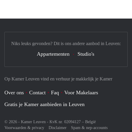
Niks leuks gevonden? Dit is ons andere aanbod in Leuven:
Appartementen
Studio's
Op Kamer Leuven vind en verhuur je makkelijk je Kamer
Over ons
Contact
Faq
Voor Makelaars
Gratis je Kamer aanbieden in Leuven
© 2026 - Kamer Leuven - KvK nr. 02094127 –
België
Voorwaarden & privacy
Disclaimer
Spam & nep-accounts