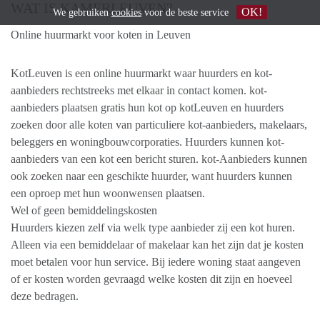
WAT IS KAMERLEUVEN?
OK!
We gebruiken
cookies
voor de beste service
Online huurmarkt voor koten in Leuven
​KotLeuven is een online huurmarkt waar huurders en kot-
aanbieders rechtstreeks met elkaar in contact komen. ​kot-
aanbieders plaatsen gratis hun ​kot op kotLeuven en huurders
zoeken door alle koten van particuliere ​kot-aanbieders, makelaars,
beleggers en woningbouwcorporaties. Huurders kunnen kot-
aanbieders van een kot een bericht sturen. kot-Aanbieders kunnen
ook zoeken naar een geschikte huurder, want huurders kunnen
een oproep met hun woonwensen plaatsen.
Wel of geen bemiddelingskosten
Huurders kiezen zelf via welk type aanbieder zij een kot huren.
Alleen via een bemiddelaar of makelaar kan het zijn dat je kosten
moet betalen voor hun service. Bij iedere woning staat aangeven
of er kosten worden gevraagd welke kosten dit zijn en hoeveel
deze bedragen.