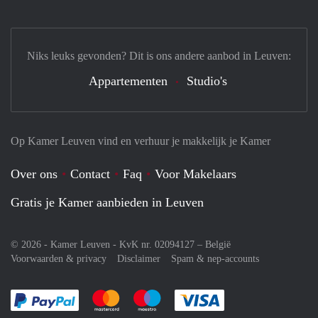
Niks leuks gevonden? Dit is ons andere aanbod in Leuven:
Appartementen
Studio's
Op Kamer Leuven vind en verhuur je makkelijk je Kamer
Over ons
Contact
Faq
Voor Makelaars
Gratis je Kamer aanbieden in Leuven
© 2026 - Kamer Leuven - KvK nr. 02094127 –
België
Voorwaarden & privacy
Disclaimer
Spam & nep-accounts
Je rekent gemakkelijk af met Paypal
Je rekent gemakkelijk af met Mastercard
Je rekent gemakkelijk af met Meastro
Je rekent gemakkelijk 