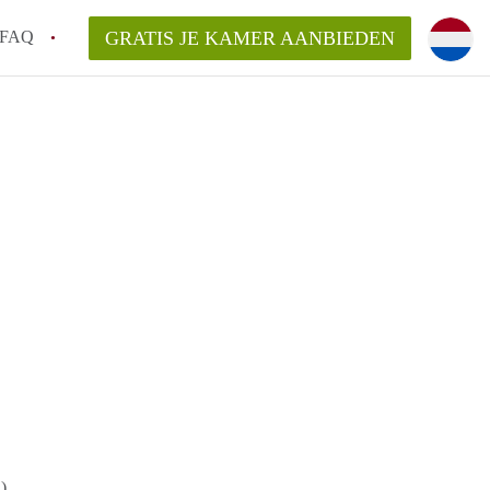
FAQ
GRATIS JE KAMER AANBIEDEN
 een makelaar in Leuven, kan dat?
ijsten?
ag een aanbieder vragen?
en bezichtiging van een Kot in Leuven?
t maken voor mijn kot in Leuven?
)