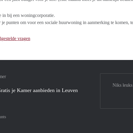
je in bij een woningcorporatie.
 je punten om voor een sociale huurwoning in aanmerking te komen, te
lgestelde vragen
mer
Niks leuks
ratis je Kamer aanbieden in Leuven
unts
tercard
af met Meastro
nt gemakkelijk af met Visa