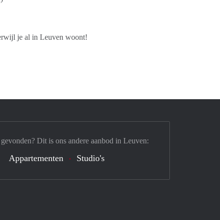
rwijl je al in Leuven woont!
 gevonden? Dit is ons andere aanbod in Leuven:
Appartementen
Studio's