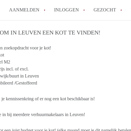
AANMELDEN
INLOGGEN
GEZOCHT
Ik wil als verhuurder hulp van
: OM IN LEUVEN EEN KOT TE VINDEN!
Werkt KamerLeuven met wachtl
n zoekopdracht voor je kot!
Wat is borg en hoeveel borg m
kot
Waar kan ik opletten tijdens e
el M2
Kan ik mijn eigen huurcontrac
js incl. of excl.
Alle veelgestelde vragen
wijk/buurt in Leuven
ileerd /Gestoffeerd
 je kennissenkring of er nog een kot beschikbaar is!
je in bij meerdere verhuurmakelaars in Leuven!
r een juist budget voor je kot! (elke maand moet je dit namelijk betalen