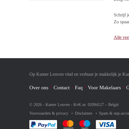
Schrijf 
Zo spaar
Alle vee
Op Kamer Leuven vind en verhuur je makkelijk je Ka
Over ons
Contact
Faq
Voor Makelaars
G
© 2026 - Kamer Leuven - KvK nr. 02094127 –
België
Voorwaarden & privacy
Disclaimer
Spam & nep-acco
Je rekent gemakkelijk af met Paypal
Je rekent gemakkelijk af met Mas
Je rekent gemakkelijk 
Je reke