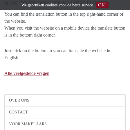
HOW TO TRANSLATE KAMERLEUVEN!
OK!
We gebruiken
cookies
voor de beste service
You can find the translation button in the top right-hand corner of
the website.
When you visit the website on a mobile device the translate button
is in the bottom right corner.
Just click on the button an you can translate the website in
English.
Alle veelgestelde vragen
OVER ONS
CONTACT
VOOR MAKELAARS