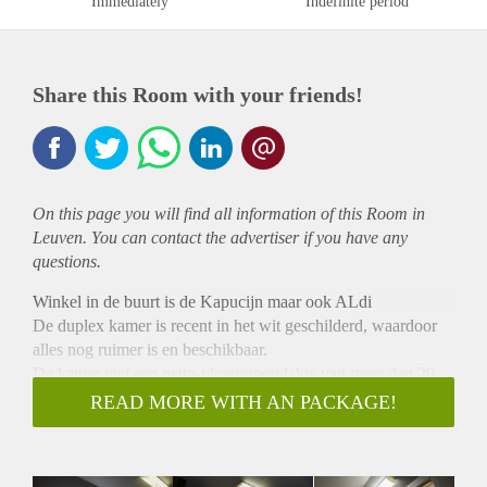
Immediately
Indefinite period
Share this Room with your friends!
On this page you will find all information of this Room in
Leuven. You can contact the advertiser if you have any
questions.
Winkel in de buurt is de Kapucijn maar ook ALdi
De duplex kamer is recent in het wit geschilderd, waardoor
alles nog ruimer is en beschikbaar.
De kamer met een netto-vloeroppervlakte van meer dan 20
m² bevindt zich op de tweede verdieping aan de achterzijde
READ MORE WITH AN PACKAGE!
van het gebouw. Hierin zijn aanwezig: een bed, een bed, een
matras met matrasbeschermer, een bureau, een koelkast, een
kast, een boekenrek, een wastafel met koud en warmwater,