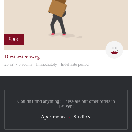
300
€
Mart
Diestsesteenweg
2
25 m
· 3 rooms · Immediately - Indefinite period
Couldn't find anything? These are our other offers in
Leuven:
Apartments
Studio's