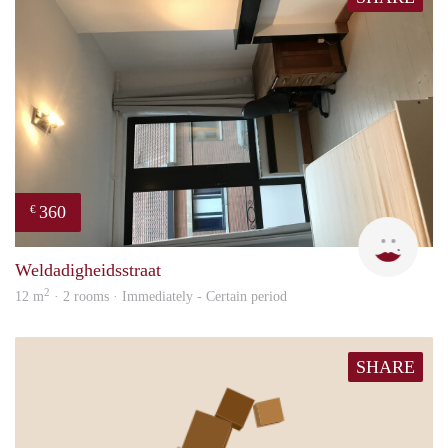
360
€
Cari
Weldadigheidsstraat
2
12 m
· 2 rooms · Immediately - Certain period
SHARE