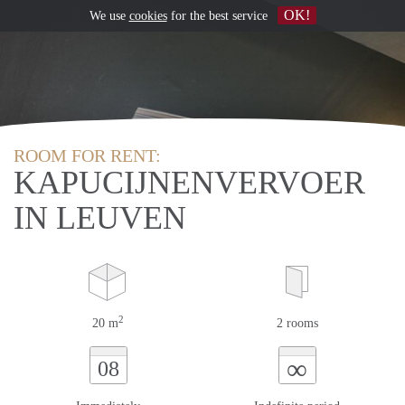
OK!
We use
cookies
for the best service
ROOM FOR RENT:
KAPUCIJNENVERVOER
IN LEUVEN
2
20 m
2 rooms
∞
08