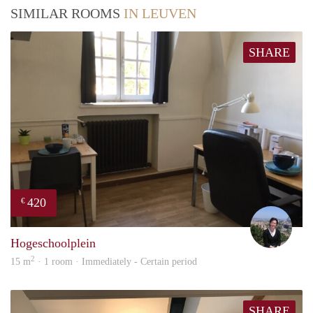
SIMILAR ROOMS
IN LEUVEN
SHARE
420
€
Kath
Hogeschoolplein
2
15 m
· 1 room · Immediately - Certain period
SHARE