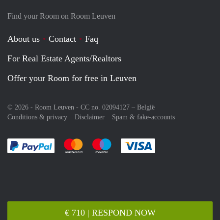
Find your Room on Room Leuven
About us
Contact
Faq
For Real Estate Agents/Realtors
Offer your Room for free in Leuven
© 2026 - Room Leuven - CC no. 02094127 –
België
Conditions & privacy
Disclaimer
Spam & fake-accounts
Pay easily with :payment method
Pay easily with :payment method
Pay easily with :payment method
Pay easily with :paym
€ 710 | RESPOND NOW