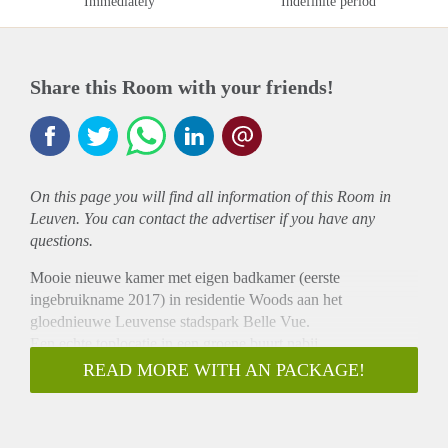
Immediately
Indefinite period
Share this Room with your friends!
On this page you will find all information of this Room in
Leuven. You can contact the advertiser if you have any
questions.
Mooie nieuwe kamer met eigen badkamer (eerste
ingebruikname 2017) in residentie Woods aan het
gloednieuwe Leuvense stadspark Belle Vue.
Een echte toplocatie in een groene buurt nabij
campussen/treinstation en het bruisende stadsleven. De kamer
READ MORE WITH AN PACKAGE!
is volledig afgewerkt met vast meubilair; kast, 2 persoonsbed,
bureaustoel, boekenleggers, frigo met vriesvak. De private
badkamer heeft een douche, lavabo en toilet.