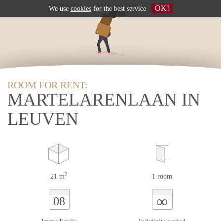
OK!
We use
cookies
for the best service
ROOM FOR RENT:
MARTELARENLAAN IN
LEUVEN
2
21 m
1 room
∞
08