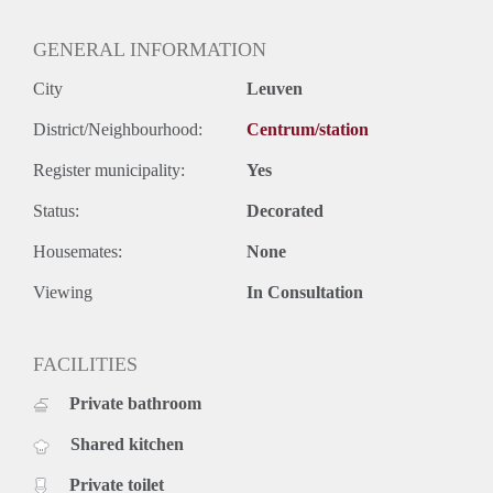
Er is zijn 2 gemeenschappelijke keukens met vitro
keramische kookplaten / oven en microgolfoven en een
GENERAL INFORMATION
persoonlijke afsluitbare kast per verdiep voorzien en een
grote ontspanningsruimte met zicht op het naastgelegen park.
City
Leuven
Er zijn autostaanplaatsen, fietsenstallingen en een
gemeenschappelijke waslokaal aanwezig.
District/Neighbourhood:
Centrum/station
Register municipality:
Yes
Status:
Decorated
Housemates:
None
Viewing
In Consultation
FACILITIES
Private bathroom
Shared kitchen
Private toilet