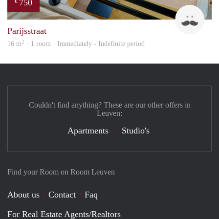
750
€
Jan
Parijsstraat
2
16 m
· 1 room · Immediately - Indefinite period
Couldn't find anything? These are our other offers in
Leuven:
Apartments
Studio's
Find your Room on Room Leuven
About us
Contact
Faq
For Real Estate Agents/Realtors