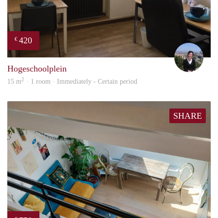
420
€
Kath
Hogeschoolplein
2
15 m
· 1 room · Immediately - Certain period
SHARE